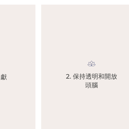
忠於自己，並願意與他人分享真實的自我。
•
新的真理關閉。
始終尊重他人。
不要 100% 確定地相信任何事情。這樣做會讓你的頭腦
•
2. 保持透明和開放
奉獻
情感和精神/哲學。
學習新的真理。
頭腦
我們將積極考慮與我們不同的觀點，以便我們有機會從
•
認識到並考慮接受每個人的主觀真理。