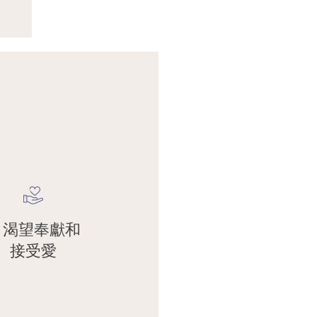
呢？
其他人，最好是所有其他有情眾生的愛
. 渴望奉獻和
那麼我們為什麼不嘗試將更多的愛投入
接受愛