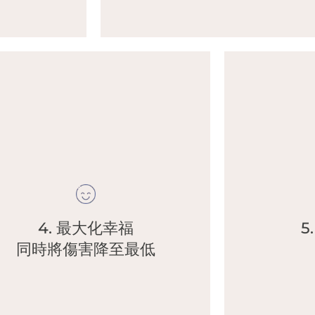
幸福之間確定平衡
最大化自由、最小化傷害/痛苦以及最大化自己和他人的
•
到世界上，至少對
4. 最大化幸福
5
更多的好事。
我們都希望被愛，
同時將傷害降至最低
。（為了您自己和所有其他人），這就是我們認為做得
擁有盡可能多的自由來追求幸福，同時盡量減少重大傷