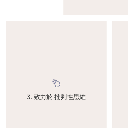
尋求可通過實驗和感官學習的客觀現實的真理。
在
•
盲目地跟隨。
3. 致力於 批判性思維
教人們信任並提高我們自己的判斷力和理性思維，而不是
害