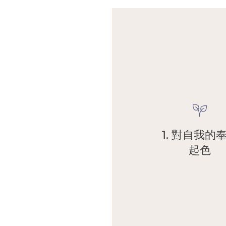
我們都希望得到尊重，因此我們將
•
1. 對自我的
個人對自我提升的奉獻：身體、智力、
起色